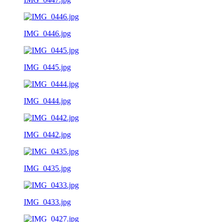
IMG_0446.jpg
IMG_0445.jpg
IMG_0444.jpg
IMG_0442.jpg
IMG_0435.jpg
IMG_0433.jpg