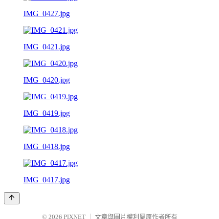
IMG_0427.jpg
IMG_0421.jpg
IMG_0420.jpg
IMG_0419.jpg
IMG_0418.jpg
IMG_0417.jpg
© 2026
PIXNET
｜
文章與圖片權利屬原作者所有