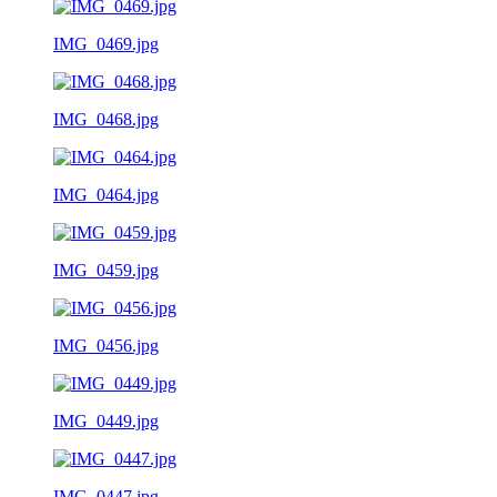
IMG_0469.jpg
IMG_0468.jpg
IMG_0464.jpg
IMG_0459.jpg
IMG_0456.jpg
IMG_0449.jpg
IMG_0447.jpg