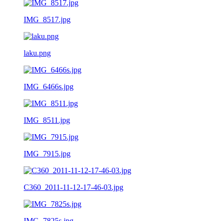
IMG_8517.jpg
laku.png
IMG_6466s.jpg
IMG_8511.jpg
IMG_7915.jpg
C360_2011-11-12-17-46-03.jpg
IMG_7825s.jpg