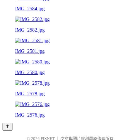
IMG_2584.jpg
IMG_2582.jpg
IMG_2581.jpg
IMG_2580.jpg
IMG_2578.jpg
IMG_2576.jpg
© 2026
PIXNET
｜
文章與圖片權利屬原作者所有