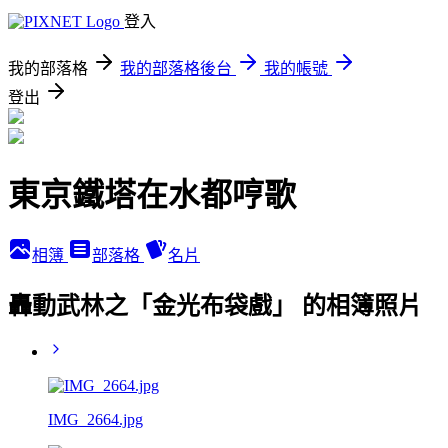
登入
我的部落格
我的部落格後台
我的帳號
登出
東京鐵塔在水都哼歌
相簿
部落格
名片
轟動武林之「金光布袋戲」 的相簿照片
IMG_2664.jpg