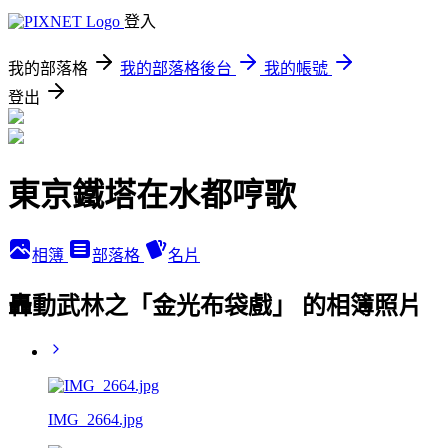
登入
我的部落格
我的部落格後台
我的帳號
登出
東京鐵塔在水都哼歌
相簿
部落格
名片
轟動武林之「金光布袋戲」 的相簿照片
IMG_2664.jpg