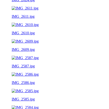
IMG_2611.jpg
IMG_2610.jpg
IMG_2609.jpg
IMG_2587.jpg
IMG_2586.jpg
IMG_2585.jpg