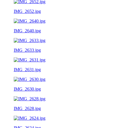
IMG_2652.jpg
IMG_2640.jpg
IMG_2633.jpg
IMG_2631.jpg
IMG_2630.jpg
IMG_2628.jpg
IMG_2624.jpg