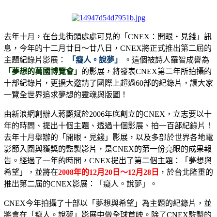
去年十月，在台北街頭處處可見的「CNEX：開眼‧見錢」訊
息，今年的十二月廿日～廿八日，CNEX將正式推出第二屆的
主題紀錄片影展：
「癡人。說夢」
。這個被詩人羅智成譽為
「夢想的萬國博覽會」
的影展，將發表CNEX第二年所拍攝的
十部紀錄片，更擴大邀請了國際上超過60部的紀錄片，讓大家
一覽全世界追求夢想的靈魂與版圖！
由新浪網創辦人蔣顯斌於2006年底創立的CNEX，立志要以十
年的時間、提出十個主題、透過十個影展、拍一百部紀錄片！
去年十月舉辦的「開眼‧見錢」影展，以及多部於世界各地電
影節入圍與獲獎的監製影片，是CNEX的第一份亮眼的成果報
告。經過了一年的時間，CNEX提出了第二個主題：「夢想與
希望」，並將在
2008年的12月20日～12月28日
，於台北隆重的
推出第二屆的CNEX影展：「癡人。說夢」。
CNEX今年拍攝了十部以「夢想與希望」為主題的紀錄片，並
將會在「癡人。說夢」影展中做全球首映。除了CNEX監製的