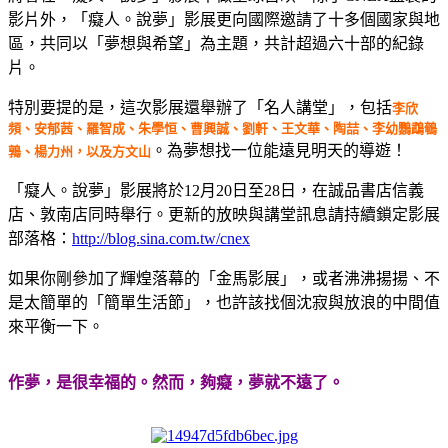
影片外，「癡人。說夢」影展更向國際邀請了十多個國家與地
區，共同以「夢想與希望」為主題，共計超過六十部的紀錄
片。
特別要提的是，這次影展還舉辦了「名人講堂」，包括
李欣
頻、安郁茜、羅智成、朱學恒、曹興誠、劉軒、王文華、陶喆、李幼鸚鵡鵪
。為夢想找一位能遠見明天的導遊！
鶉、楊力州，以及方文山
「癡人。說夢」影展將於12月20日至28日，在誠品書店信義
店、敦南店同時舉行。更新的放映與講堂訊息請持續鎖定影展
部落格：
http://blog.sina.com.tw/cnex
如果你剛參加了輝煌落幕的「金馬影展」，或者沸沸揚揚、不
是太簡單的「簡單生活節」，也許該找個沈寂與放浪的中間值
來平衡一下。
作夢，是很幸福的。然而，夠癡，夢就不遠了。